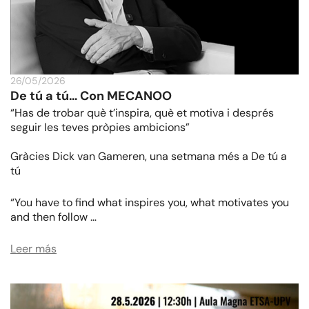
26/05/2026
De tú a tú… Con MECANOO
“Has de trobar què t’inspira, què et motiva i després
seguir les teves pròpies ambicions”
Gràcies Dick van Gameren, una setmana més a De tú a
tú
“You have to find what inspires you, what motivates you
and then follow …
Leer más