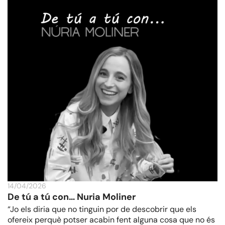
14/04/2026
De tú a tú con… Nuria Moliner
“Jo els diria que no tinguin por de descobrir que els
ofereix perquè potser acabin fent alguna cosa que no és