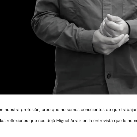
en nuestra profesión, creo que no somos conscientes de que trabaj
las reflexiones que nos dejó Miguel Arraiz en la entrevista que le he