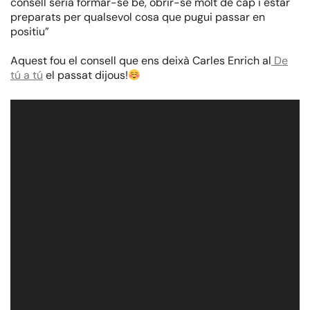
consell seria formar-se bé, obrir-se molt de cap i estar
preparats per qualsevol cosa que pugui passar en
positiu”
Aquest fou el consell que ens deixà Carles Enrich al
De
tú a tú
el passat dijous!
Reproductor
de
vídeo