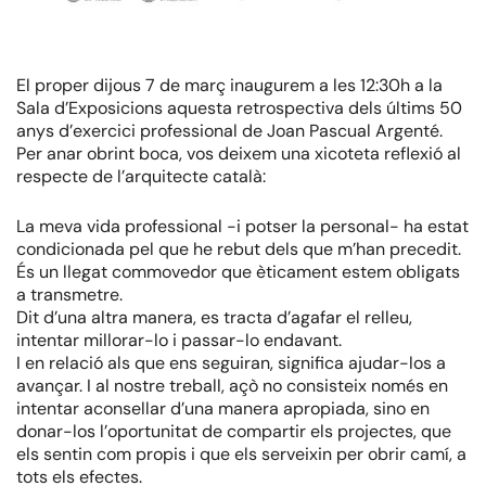
El proper dijous 7 de març inaugurem a les 12:30h a la
Sala d’Exposicions aquesta retrospectiva dels últims 50
anys d’exercici professional de Joan Pascual Argenté.
Per anar obrint boca, vos deixem una xicoteta reflexió al
respecte de l’arquitecte català:
La meva vida professional -i potser la personal- ha estat
condicionada pel que he rebut dels que m’han precedit.
És un llegat commovedor que èticament estem obligats
a transmetre.
Dit d’una altra manera, es tracta d’agafar el relleu,
intentar millorar-lo i passar-lo endavant.
I en relació als que ens seguiran, significa ajudar-los a
avançar. I al nostre treball, açò no consisteix només en
intentar aconsellar d’una manera apropiada, sino en
donar-los l’oportunitat de compartir els projectes, que
els sentin com propis i que els serveixin per obrir camí, a
tots els efectes.